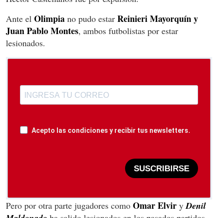
Olimpia
Reinieri Mayorquín y
Ante el
no pudo estar
Juan Pablo Montes
, ambos futbolistas por estar
lesionados.
Acepto las condiciones y recibir tus newsletters.
SUSCRIBIRSE
Omar Elvir
Pero por otra parte jugadores como
y
Denil
Maldonado
ha salido lesionados en los pasados partidos