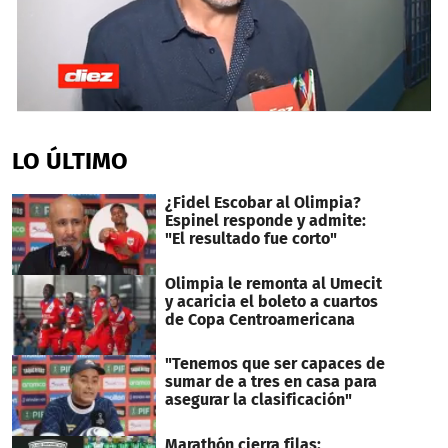
0
seconds
of
LO ÚLTIMO
39
seconds
¿Fidel Escobar al Olimpia?
Espinel responde y admite:
"El resultado fue corto"
Olimpia le remonta al Umecit
y acaricia el boleto a cuartos
de Copa Centroamericana
"Tenemos que ser capaces de
sumar de a tres en casa para
asegurar la clasificación"
Marathón cierra filas: