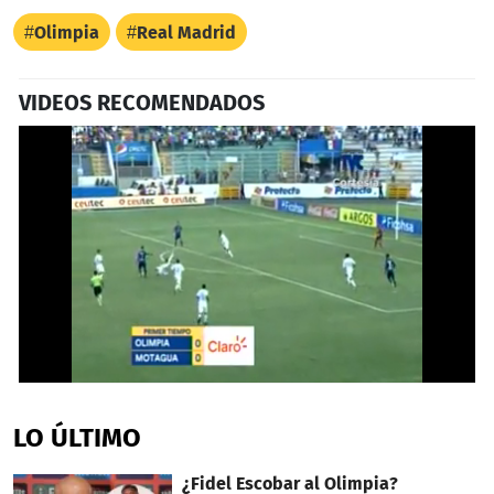
Olimpia
Real Madrid
VIDEOS RECOMENDADOS
0
seconds
of
LO ÚLTIMO
1
minute,
15
¿Fidel Escobar al Olimpia?