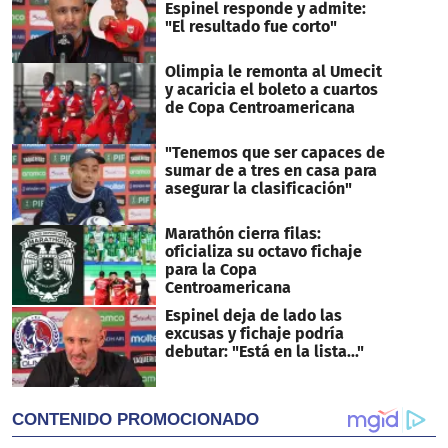
seconds
Espinel responde y admite:
"El resultado fue corto"
Olimpia le remonta al Umecit
y acaricia el boleto a cuartos
de Copa Centroamericana
"Tenemos que ser capaces de
sumar de a tres en casa para
asegurar la clasificación"
Marathón cierra filas:
oficializa su octavo fichaje
para la Copa
Centroamericana
Espinel deja de lado las
excusas y fichaje podría
debutar: "Está en la lista..."