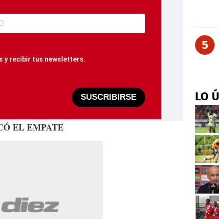
5
 y recibir tus newsletters.
LO 
SUSCRIBIRSE
CÓ EL EMPATE