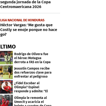
segunda jornada de la Copa
Centromaericana 2026
LIGA NACIONAL DE HONDURAS
Héctor Vargas: 'Me gusta que
Costly se enoje porque no hace
gol'
ÚLTIMO
Rodrigo de Olivera fue
el héroe: Motagua
derrota a FAS en la Copa
Centroamericana
Jeaustin Campos recibe
dos refuerzos clave para
enfrentar al peligroso
Génesis FC
¿Fidel Escobar al
Olimpia? Espinel
responde y admite: "El
resultado fue corto"
Olimpia le remonta al
Umecit y acaricia el
boleto a cuartos de Copa