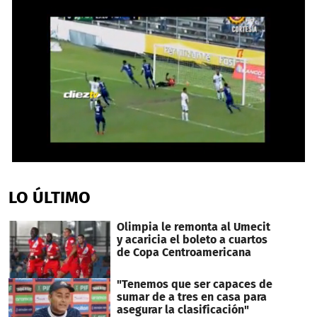
0
seconds
of
LO ÚLTIMO
1
minute,
13
Olimpia le remonta al Umecit
seconds
y acaricia el boleto a cuartos
de Copa Centroamericana
"Tenemos que ser capaces de
sumar de a tres en casa para
asegurar la clasificación"