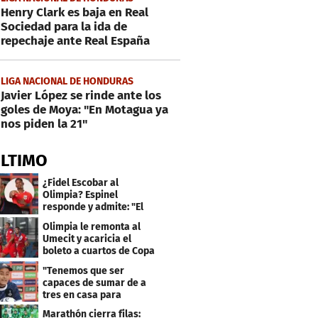
Henry Clark es baja en Real
Sociedad para la ida de
repechaje ante Real España
LIGA NACIONAL DE HONDURAS
Javier López se rinde ante los
goles de Moya: "En Motagua ya
nos piden la 21"
ÚLTIMO
¿Fidel Escobar al
Olimpia? Espinel
responde y admite: "El
resultado fue corto"
Olimpia le remonta al
Umecit y acaricia el
boleto a cuartos de Copa
Centroamericana
"Tenemos que ser
capaces de sumar de a
tres en casa para
asegurar la
Marathón cierra filas: