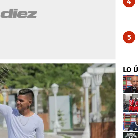
4
5
LO 