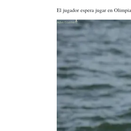
El jugador espera jugar en Olimpia
X
X
X