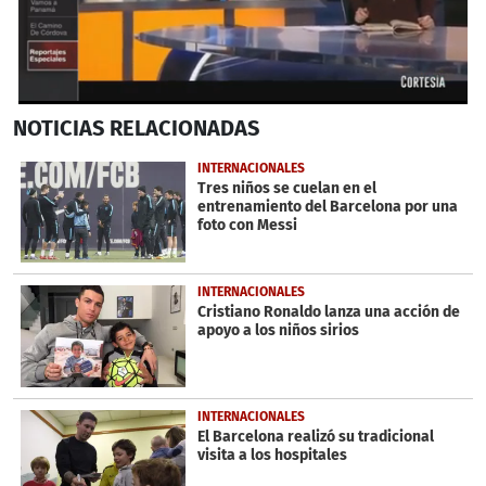
0
NOTICIAS
RELACIONADAS
seconds
of
6
INTERNACIONALES
minutes,
Tres niños se cuelan en el
5
entrenamiento del Barcelona por una
seconds
foto con Messi
INTERNACIONALES
Cristiano Ronaldo lanza una acción de
apoyo a los niños sirios
INTERNACIONALES
El Barcelona realizó su tradicional
visita a los hospitales