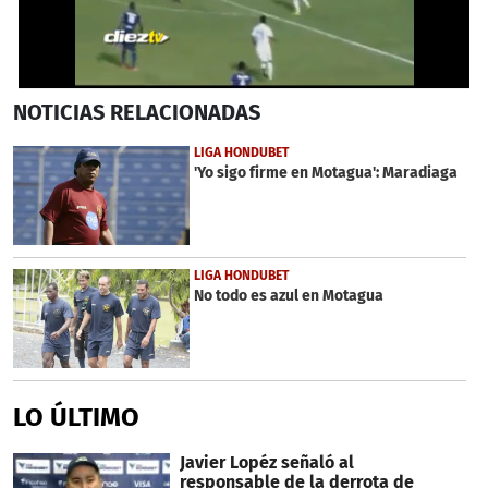
0
NOTICIAS
RELACIONADAS
seconds
of
27
LIGA HONDUBET
seconds
'Yo sigo firme en Motagua': Maradiaga
LIGA HONDUBET
No todo es azul en Motagua
LO ÚLTIMO
Javier Lopéz señaló al
responsable de la derrota de