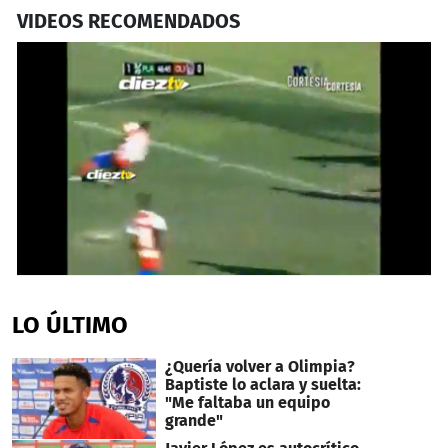
VIDEOS RECOMENDADOS
0
seconds
of
LO ÚLTIMO
2
minutes,
8
¿Quería volver a Olimpia?
seconds
Baptiste lo aclara y suelta:
"Me faltaba un equipo
grande"