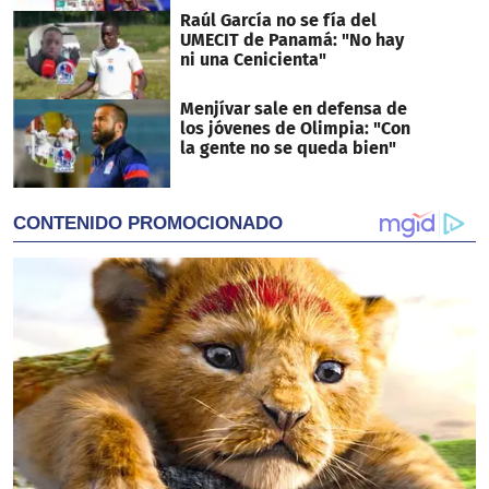
Raúl García no se fía del
UMECIT de Panamá: "No hay
ni una Cenicienta"
Menjívar sale en defensa de
los jóvenes de Olimpia: "Con
la gente no se queda bien"