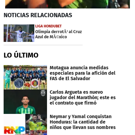
0
NOTICIAS
RELACIONADAS
seconds
of
3
LIGA HONDUBET
minutes,
Olimpia derrotÃ³ al Cruz
9
Azul de MÃ©xico
seconds
LO ÚLTIMO
Motagua anuncia medidas
especiales para la afición del
FAS de El Salvador
Carlos Argueta es nuevo
jugador del Marathón; este es
el contrato que firmó
Neymar y Yamal conquistan
Honduras: la cantidad de
niños que llevan sus nombres