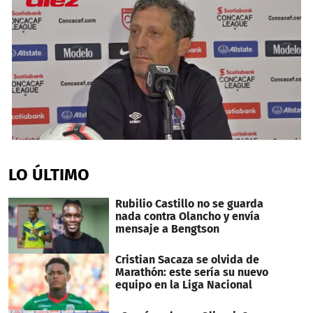
0
seconds
of
LO ÚLTIMO
2
minutes,
0
Rubilio Castillo no se guarda
nada contra Olancho y envía
mensaje a Bengtson
Cristian Sacaza se olvida de
Marathón: este sería su nuevo
equipo en la Liga Nacional