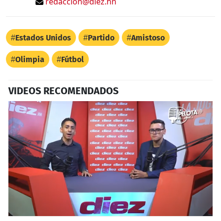
redaccion@diez.hn
Estados Unidos
Partido
Amistoso
Olimpia
Fútbol
VIDEOS RECOMENDADOS
0