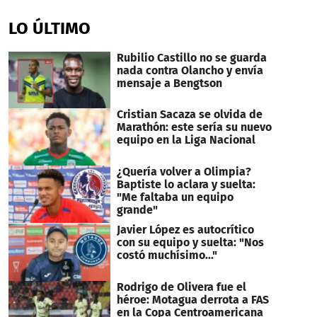
seconds
of
LO ÚLTIMO
8
minutes,
3
Rubilio Castillo no se guarda
seconds
nada contra Olancho y envía
mensaje a Bengtson
Cristian Sacaza se olvida de
Marathón: este sería su nuevo
equipo en la Liga Nacional
¿Quería volver a Olimpia?
Baptiste lo aclara y suelta:
"Me faltaba un equipo
grande"
Javier López es autocrítico
con su equipo y suelta: "Nos
costó muchísimo..."
Rodrigo de Olivera fue el
héroe: Motagua derrota a FAS
en la Copa Centroamericana