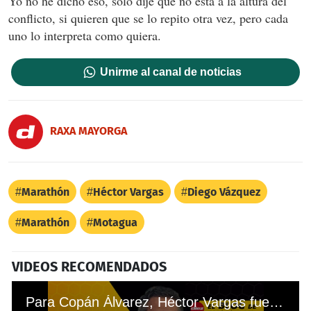
Yo no he dicho eso, solo dije que no está a la altura del
conflicto, si quieren que se lo repito otra vez, pero cada
uno lo interpreta como quiera.
Unirme al canal de noticias
RAXA MAYORGA
Marathón
Héctor Vargas
Diego Vázquez
Marathón
Motagua
VIDEOS RECOMENDADOS
Para Copán Álvarez, Héctor Vargas fue mejor técnico que Diego Vázquez en 2016