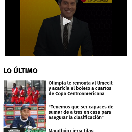
0
seconds
of
LO ÚLTIMO
2
minutes,
35
Olimpia le remonta al Umecit
seconds
y acaricia el boleto a cuartos
de Copa Centroamericana
"Tenemos que ser capaces de
sumar de a tres en casa para
asegurar la clasificación"
Marathón cierra filas: