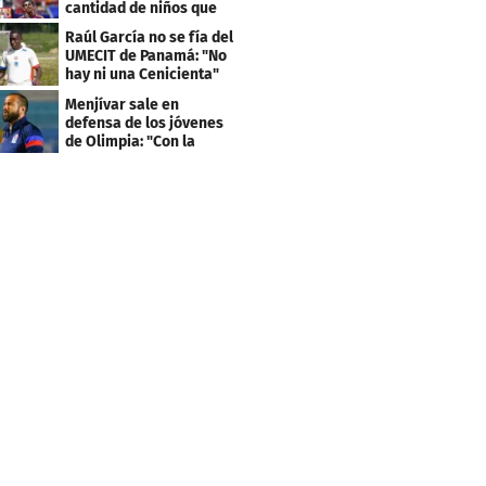
cantidad de niños que
llevan sus nombres
Raúl García no se fía del
UMECIT de Panamá: "No
hay ni una Cenicienta"
Menjívar sale en
defensa de los jóvenes
de Olimpia: "Con la
gente no se queda bien"