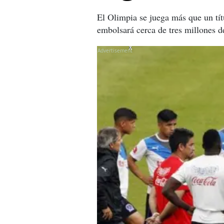
El Olimpia se juega más que un títu
embolsará cerca de tres millones 
X
X