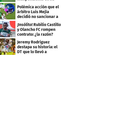
bienvenida a primera
Polémica acción que el
árbitro Luis Mejía
decidió no sancionar a
Independiente
¡Insólito! Rubilio Castillo
y Olancho FC rompen
contrato: ¿la razón?
Jeremy Rodríguez
destapa su historia: el
DT que lo llevó a
Olimpia, ídolo y sus
metas