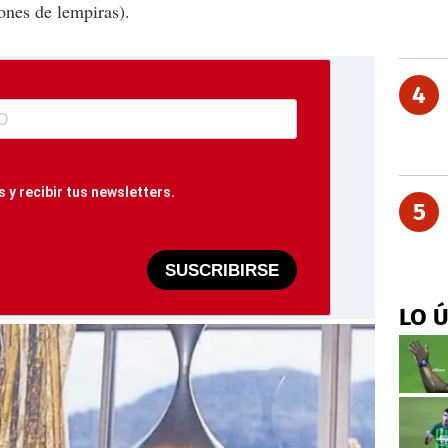
ones de lempiras).
4
 y recibir tus newsletters.
5
SUSCRIBIRSE
LO 