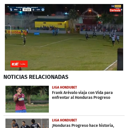
0
NOTICIAS
RELACIONADAS
seconds
of
30
LIGA HONDUBET
seconds
Frank Arévalo viaja con Vida para
enfrentar al Honduras Progreso
LIGA HONDUBET
¡Honduras Progreso hace historia,