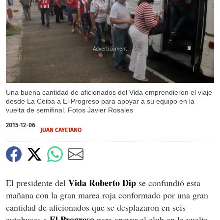
X
X
X
Una buena cantidad de aficionados del Vida emprendieron el viaje
desde La Ceiba a El Progreso para apoyar a su equipo en la
vuelta de semifinal. Fotos Javier Rosales
2015-12-06
JUAN CAYETANO
Vida Roberto Dip
El presidente del
se confundió esta
mañana con la gran marea roja conformado por una gran
cantidad de aficionados que se desplazaron en seis
El Progreso
autobuses a
para apoyar al club en la vuelta