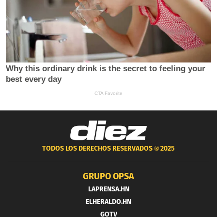
TODOS LOS DERECHOS RESERVADOS ®
2025
GRUPO OPSA
LAPRENSA.HN
ELHERALDO.HN
GOTV