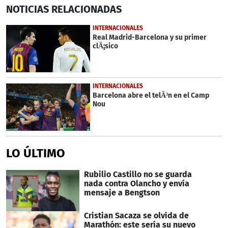
0
NOTICIAS
RELACIONADAS
seconds
of
56
INTERNACIONALES
seconds
Real Madrid-Barcelona y su primer
clÃ¡sico
INTERNACIONALES
Barcelona abre el telÃ³n en el Camp
Nou
LO ÚLTIMO
Rubilio Castillo no se guarda
nada contra Olancho y envía
mensaje a Bengtson
Cristian Sacaza se olvida de
Marathón: este sería su nuevo