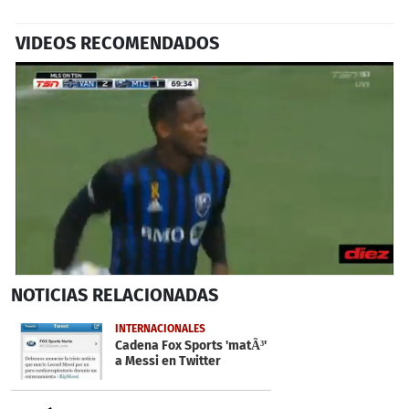
VIDEOS RECOMENDADOS
0
NOTICIAS
RELACIONADAS
seconds
of
44
INTERNACIONALES
seconds
Cadena Fox Sports 'matÃ³'
a Messi en Twitter