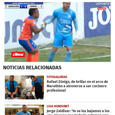
0
NOTICIAS
RELACIONADAS
seconds
of
1
FOTOGALERÍAS
minute,
Rafael Zúniga, de brillar en el arco de
6
Marathón a atreverse a ser cocinero
seconds
profesional
LIGA HONDUBET
Jorge Zaldívar: 'Ya se los bajamos a los