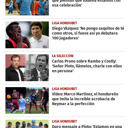
que piensan que todavía estamos con
esa celebración'
LIGA HONDUBET
Diego Vázquez: 'No pongo saquitos de té
como otros, si fuese así yo debutara
100 jugadores'
LA SELECCIÓN
Carlos Prono sobre Rambo y Costly:
'Señor Pinto, llámelos, charle con ellos
en persona'
LIGA HONDUBET
Video: Marco Martínez, el hondureño
que imita la increíble acrobacia de
Neymar a la perfección
LIGA HONDUBET
Duro mensaje a Pinto: 'Estamos en una