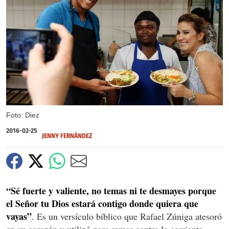
X
X
X
Foto: Diez
2016-02-25
JENNY FERNÁNDEZ
“Sé fuerte y valiente, no temas ni te desmayes porque
el Señor tu Dios estará contigo donde quiera que
vayas”
. Es un versículo bíblico que Rafael Zúniga atesoró
en su corazón y utilizó para remar contra la corriente.