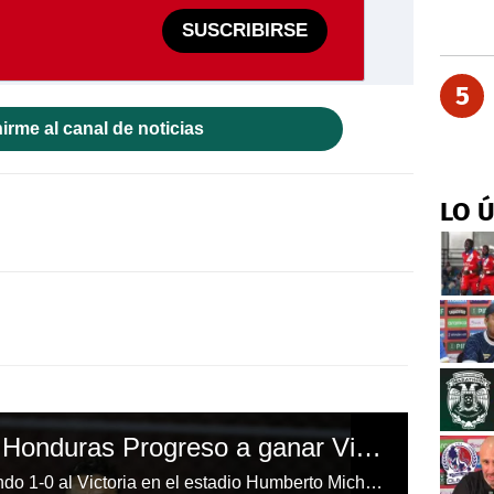
SUSCRIBIRSE
5
irme al canal de noticias
LO 
¡Erick Andino pone al Honduras Progreso a ganar Victoria en el Humberto Micheletti!
Honduras Progreso está venciendo 1-0 al Victoria en el estadio Humberto Micheletti en el duelo que cierra la Fecha 8 del Clausura en Honduras.