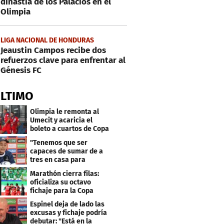
dinastía de los Palacios en el
Olimpia
LIGA NACIONAL DE HONDURAS
Jeaustin Campos recibe dos
refuerzos clave para enfrentar al
Génesis FC
ÚLTIMO
Olimpia le remonta al
Umecit y acaricia el
boleto a cuartos de Copa
Centroamericana
"Tenemos que ser
capaces de sumar de a
tres en casa para
asegurar la
Marathón cierra filas:
clasificación"
oficializa su octavo
fichaje para la Copa
Centroamericana
Espinel deja de lado las
excusas y fichaje podría
debutar: "Está en la