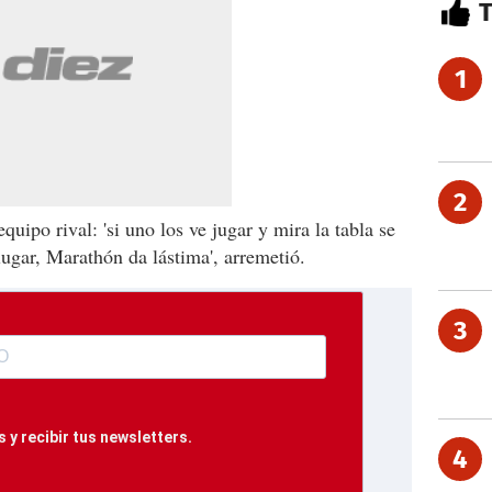
1
2
quipo rival: 'si uno los ve jugar y mira la tabla se
lugar, Marathón da lástima', arremetió.
3
 y recibir tus newsletters.
4