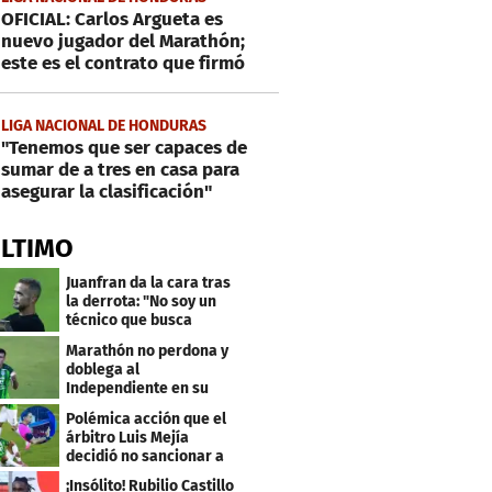
OFICIAL: Carlos Argueta es
nuevo jugador del Marathón;
este es el contrato que firmó
LIGA NACIONAL DE HONDURAS
"Tenemos que ser capaces de
sumar de a tres en casa para
asegurar la clasificación"
ÚLTIMO
Juanfran da la cara tras
la derrota: "No soy un
técnico que busca
excusas"
Marathón no perdona y
doblega al
Independiente en su
bienvenida a primera
Polémica acción que el
árbitro Luis Mejía
decidió no sancionar a
Independiente
¡Insólito! Rubilio Castillo