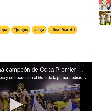
Copa
Juegos
Liga
Real Madrid
Real España se corona campeón de Copa Premier Centroamericana tras vencer a Olimpia
Real España derrotó 2-0 al Olimpia y se quedó con el título de la primera edición de la Copa Premier Centroamericana.