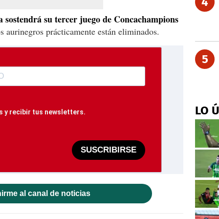
4
a sostendrá su tercer juego de Concachampions
os aurinegros prácticamente están eliminados.
5
LO 
 y recibir tus newsletters.
SUSCRIBIRSE
irme al canal de noticias