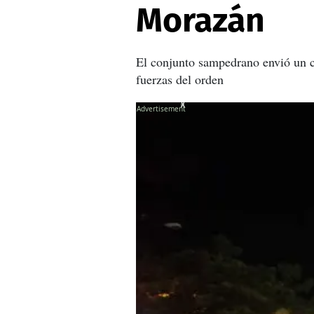
Morazán
El conjunto sampedrano envió un co
fuerzas del orden
X
X