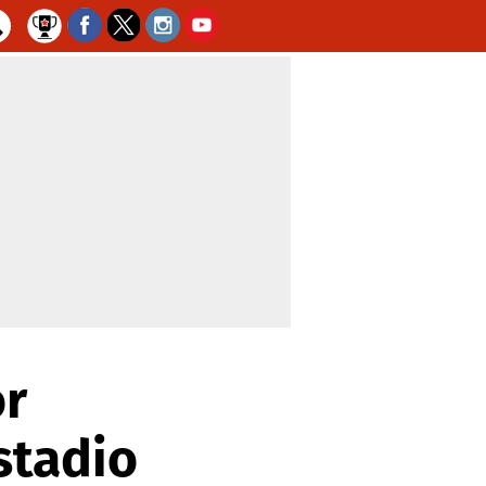
or
stadio