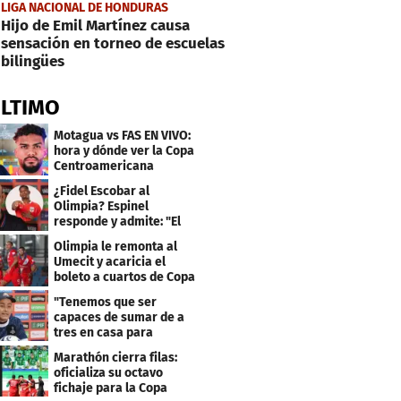
LIGA NACIONAL DE HONDURAS
Hijo de Emil Martínez causa
sensación en torneo de escuelas
bilingües
ÚLTIMO
Motagua vs FAS EN VIVO:
hora y dónde ver la Copa
Centroamericana
¿Fidel Escobar al
Olimpia? Espinel
responde y admite: "El
resultado fue corto"
Olimpia le remonta al
Umecit y acaricia el
boleto a cuartos de Copa
Centroamericana
"Tenemos que ser
capaces de sumar de a
tres en casa para
asegurar la
Marathón cierra filas:
clasificación"
oficializa su octavo
fichaje para la Copa