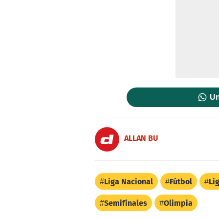
Un
ALLAN BU
Liga Nacional
Fútbol
Li
Semifinales
Olimpia