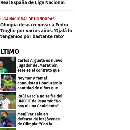
Real España de Liga Nacional
LIGA NACIONAL DE HONDURAS
Olimpia desea renovar a Pedro
Troglio por varios años. 'Ojalá lo
tengamos por bastante rato'
ÚLTIMO
Carlos Argueta es nuevo
jugador del Marathón;
este es el contrato que
firmó
Neymar y Yamal
conquistan Honduras: la
cantidad de niños que
llevan sus nombres
Raúl García no se fía del
UMECIT de Panamá: "No
hay ni una Cenicienta"
Menjívar sale en
defensa de los jóvenes
de Olimpia: "Con la
gente no se queda bien"