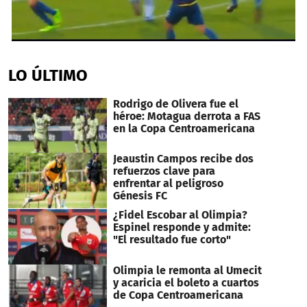
0
seconds
of
LO ÚLTIMO
43
seconds
Rodrigo de Olivera fue el
héroe: Motagua derrota a FAS
en la Copa Centroamericana
Jeaustin Campos recibe dos
refuerzos clave para
enfrentar al peligroso
Génesis FC
¿Fidel Escobar al Olimpia?
Espinel responde y admite:
"El resultado fue corto"
Olimpia le remonta al Umecit
y acaricia el boleto a cuartos
de Copa Centroamericana