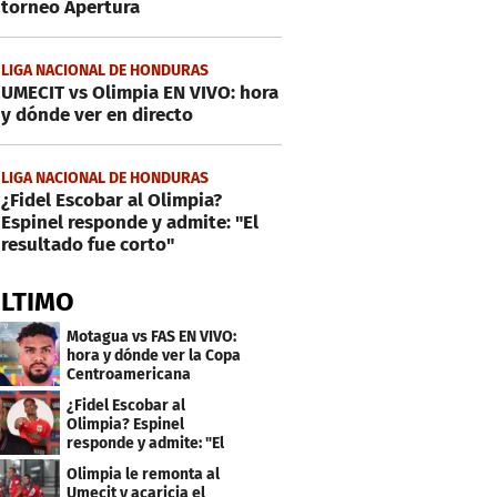
torneo Apertura
LIGA NACIONAL DE HONDURAS
UMECIT vs Olimpia EN VIVO: hora
y dónde ver en directo
LIGA NACIONAL DE HONDURAS
¿Fidel Escobar al Olimpia?
Espinel responde y admite: "El
resultado fue corto"
ÚLTIMO
Motagua vs FAS EN VIVO:
hora y dónde ver la Copa
Centroamericana
¿Fidel Escobar al
Olimpia? Espinel
responde y admite: "El
resultado fue corto"
Olimpia le remonta al
Umecit y acaricia el