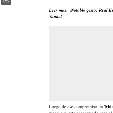
Leer más: ¡Notable gesto! Real Es
Yankel
Máq
Luego de ese compromiso, la '
juego que esta programado para el 