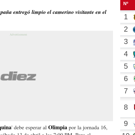
paña entregó limpio el camerino visitante en el
uina
Olimpia
' debe esperar al
por la jornada 16,
sábado 13 de abril a las 7:00 PM. Pero el