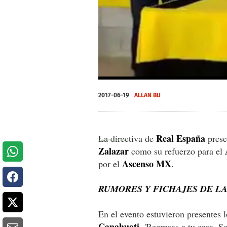
0
seconds
2017-06-19
ALLAN BU
of
0
seconds
Volume
0%
Real España
La directiva de
prese
Zalazar
como su refuerzo para el
Ascenso MX
por el
.
RUMORES Y FICHAJES DE L
En el evento estuvieron presentes l
Canahuati
. 'Regresas a tu casa. So