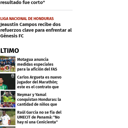
resultado fue corto"
LIGA NACIONAL DE HONDURAS
Jeaustin Campos recibe dos
refuerzos clave para enfrentar al
Génesis FC
ÚLTIMO
Motagua anuncia
medidas especiales
para la afición del FAS
de El Salvador
Carlos Argueta es nuevo
jugador del Marathón;
este es el contrato que
firmó
Neymar y Yamal
conquistan Honduras: la
cantidad de niños que
llevan sus nombres
Raúl García no se fía del
UMECIT de Panamá: "No
hay ni una Cenicienta"