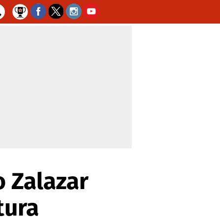
 Zalazar
tura