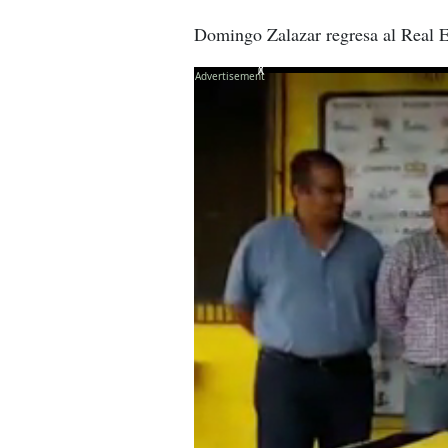
Domingo Zalazar regresa al Real E
X
X