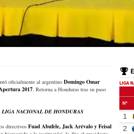
Domingo Omar
ntó oficialmente al argentino
LIGA 
Apertura 2017
. Retorna a Honduras tras su paso
A LIGA NACIONAL DE HONDURAS
Fuad Abufele, Jack Arévalo y Feisal
os directivos
n bienvenido a la institución', le dijo el presidente