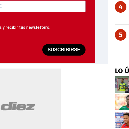
4
 y recibir tus newsletters.
5
SUSCRIBIRSE
LO 