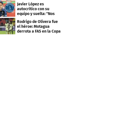
faltaba un equipo
Javier López es
grande"
autocrítico con su
equipo y suelta: "Nos
costó muchísimo..."
Rodrigo de Olivera fue
el héroe: Motagua
derrota a FAS en la Copa
Centroamericana