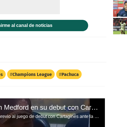
irme al canal de noticias
es
Champions League
Pachuca
La felicidad de Hernán Medford en su debut con Cartaginés
El entrenador Hernán Medford, previo al juego de debut con Cartaginés ante la Universidad que ganó 4-3, el Pelícano se mostró muy amable con la prensa y hasta dio entrevistas antes de arranque, algo que asegura tenía 16 años de no hacer. En Real España era todo lo contrario.