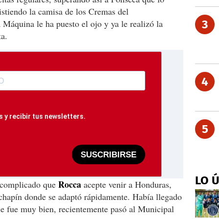
istiendo la camisa de los Cremas del
Máquina le ha puesto el ojo y ya le realizó la
3
ta.
4
 y recibir tus newsletters.
5
SUSCRIBIRSE
LO 
Rocca
 complicado que
acepte venir a Honduras,
 chapín donde se adaptó rápidamente. Había llegado
 le fue muy bien, recientemente pasó al Municipal