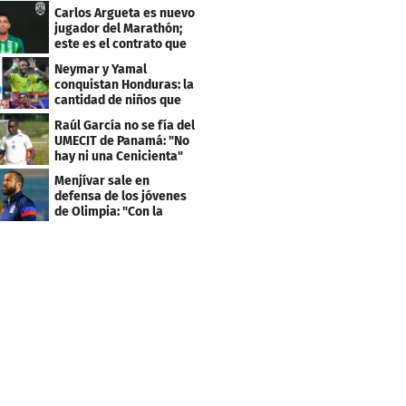
de El Salvador
Carlos Argueta es nuevo
jugador del Marathón;
este es el contrato que
firmó
Neymar y Yamal
conquistan Honduras: la
cantidad de niños que
llevan sus nombres
Raúl García no se fía del
UMECIT de Panamá: "No
hay ni una Cenicienta"
Menjívar sale en
defensa de los jóvenes
de Olimpia: "Con la
gente no se queda bien"