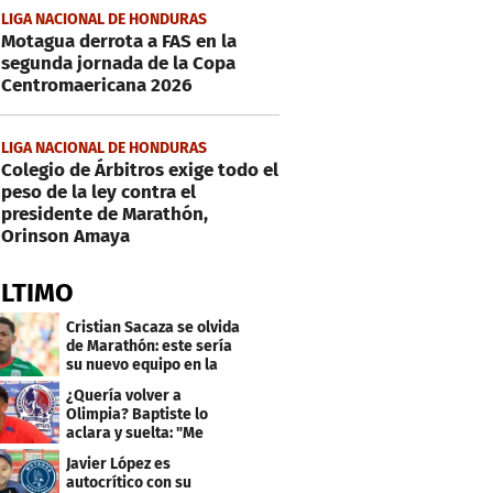
LIGA NACIONAL DE HONDURAS
Motagua derrota a FAS en la
segunda jornada de la Copa
Centromaericana 2026
LIGA NACIONAL DE HONDURAS
Colegio de Árbitros exige todo el
peso de la ley contra el
presidente de Marathón,
Orinson Amaya
ÚLTIMO
Cristian Sacaza se olvida
de Marathón: este sería
su nuevo equipo en la
Liga Nacional
¿Quería volver a
Olimpia? Baptiste lo
aclara y suelta: "Me
faltaba un equipo
Javier López es
grande"
autocrítico con su