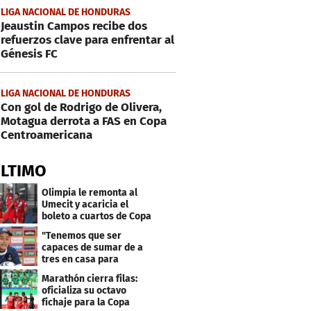
LIGA NACIONAL DE HONDURAS
Jeaustin Campos recibe dos
refuerzos clave para enfrentar al
Génesis FC
LIGA NACIONAL DE HONDURAS
Con gol de Rodrigo de Olivera,
Motagua derrota a FAS en Copa
Centroamericana
ÚLTIMO
Olimpia le remonta al
Umecit y acaricia el
boleto a cuartos de Copa
Centroamericana
"Tenemos que ser
capaces de sumar de a
tres en casa para
asegurar la
Marathón cierra filas:
clasificación"
oficializa su octavo
fichaje para la Copa