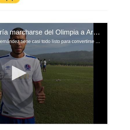
Eddie Hernández podría marcharse del Olimpia a Arabia Saudita
El delantero hondureño Eddie Hernández tiene casi todo listo para convertirse una vez más en legionario, se irá al fútbol de Arabia Saudita por lo que ya no está entrenando con el Olimpia.