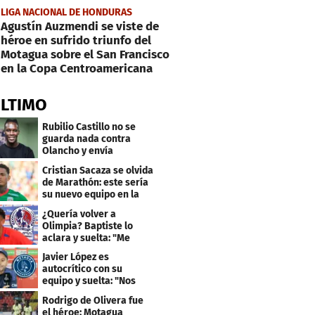
LIGA NACIONAL DE HONDURAS
Agustín Auzmendi se viste de
héroe en sufrido triunfo del
Motagua sobre el San Francisco
en la Copa Centroamericana
ÚLTIMO
Rubilio Castillo no se
guarda nada contra
Olancho y envía
mensaje a Bengtson
Cristian Sacaza se olvida
de Marathón: este sería
su nuevo equipo en la
Liga Nacional
¿Quería volver a
Olimpia? Baptiste lo
aclara y suelta: "Me
faltaba un equipo
Javier López es
grande"
autocrítico con su
equipo y suelta: "Nos
costó muchísimo..."
Rodrigo de Olivera fue
el héroe: Motagua