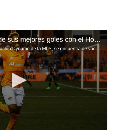
Romell Quioto y uno de sus mejores goles con el Houston Dynamo
Romell Quioto, delantero del Houston Dynamo de la MLS, se encuentra de vacaciones en Honduras y aseguró tiene contrato con el equipo, pero no cierra las puertas a las ofertas que le puedan salir.