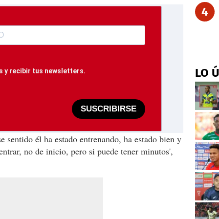
4
LO 
 y recibir tus newsletters.
SUSCRIBIRSE
se sentido él ha estado entrenando, ha estado bien y
entrar, no de inicio, pero si puede tener minutos',