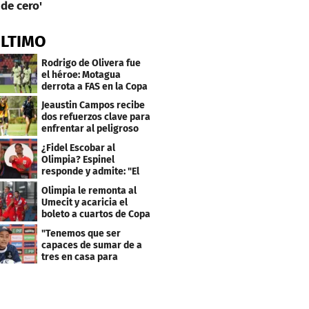
de cero'
ÚLTIMO
Rodrigo de Olivera fue
el héroe: Motagua
derrota a FAS en la Copa
Centroamericana
Jeaustin Campos recibe
dos refuerzos clave para
enfrentar al peligroso
Génesis FC
¿Fidel Escobar al
Olimpia? Espinel
responde y admite: "El
resultado fue corto"
Olimpia le remonta al
Umecit y acaricia el
boleto a cuartos de Copa
Centroamericana
"Tenemos que ser
capaces de sumar de a
tres en casa para
asegurar la
clasificación"