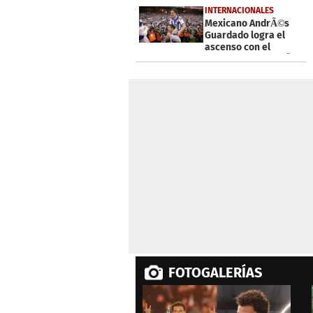
56
INTERNACIONALES
seconds
Volume
Mexicano AndrÃ©s
0%
Guardado logra el
ascenso con el
Deportivo en EspaÃ±a
FOTOGALERÍAS