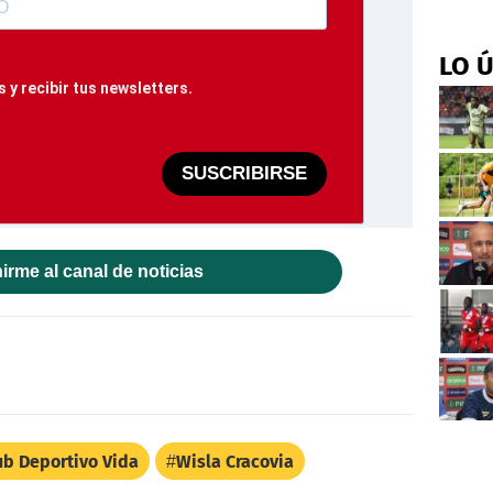
LO 
 y recibir tus newsletters.
SUSCRIBIRSE
irme al canal de noticias
ub Deportivo Vida
Wisla Cracovia