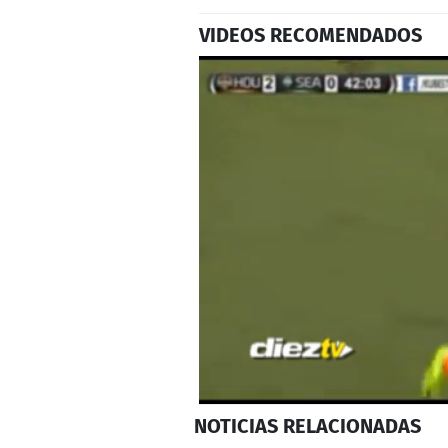
VIDEOS RECOMENDADOS
0
NOTICIAS
RELACIONADAS
seconds
of