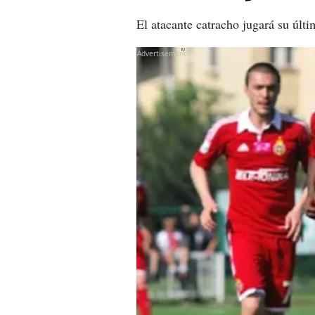
El atacante catracho jugará su últ
X