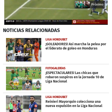
Próximo
0
NOTICIAS
RELACIONADAS
seconds
of
18
LIGA HONDUBET
seconds
¡GOLEADORES! Así marcha la pelea por
el liderato de goleo en Honduras
FOTOGALERÍAS
¡ESPECTACULARES! Las chicas que
robaron suspiros en la jornada 10 de
Liga Nacional
LIGA HONDUBET
Reinieri Mayorquín colecciona una
nueva expulsión en la Liga Nacional