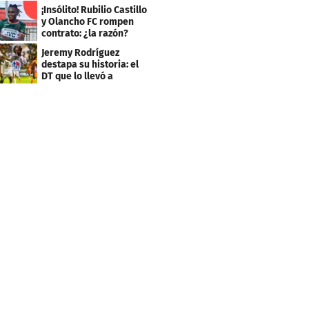
Independiente
¡Insólito! Rubilio Castillo
y Olancho FC rompen
contrato: ¿la razón?
Jeremy Rodríguez
destapa su historia: el
DT que lo llevó a
Olimpia, ídolo y sus
metas