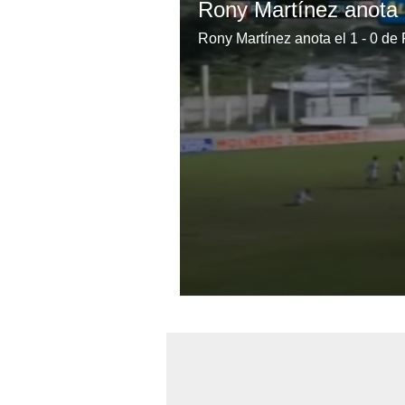
Rony Martínez anota el 1 - 0 de
0
seconds
of
31
seconds
Volume
0%