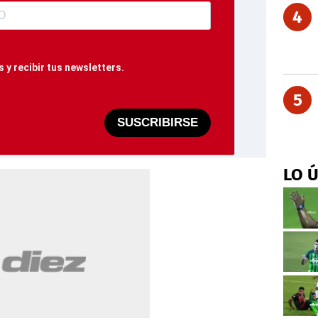
4
 y recibir tus newsletters.
5
SUSCRIBIRSE
LO 