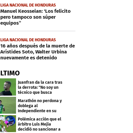
LIGA NACIONAL DE HONDURAS
Manuel Keosseian: 'Los felicito
pero tampoco son súper
equipos”
LIGA NACIONAL DE HONDURAS
16 años después de la muerte de
Arístides Soto, Walter Urbina
nuevamente es detenido
ÚLTIMO
Juanfran da la cara tras
la derrota: "No soy un
técnico que busca
excusas"
Marathón no perdona y
doblega al
Independiente en su
bienvenida a primera
Polémica acción que el
árbitro Luis Mejía
decidió no sancionar a