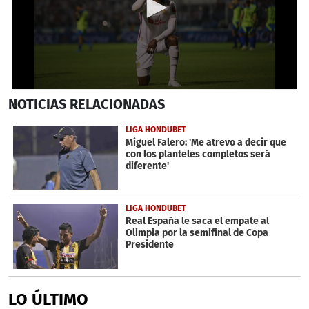
0
NOTICIAS
RELACIONADAS
seconds
of
46
LIGA HONDUBET
seconds
Miguel Falero: 'Me atrevo a decir que
con los planteles completos será
diferente'
LIGA HONDUBET
Real España le saca el empate al
Olimpia por la semifinal de Copa
Presidente
LO ÚLTIMO