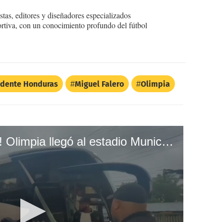
tas, editores y diseñadores especializados
ortiva, con un conocimiento profundo del fútbol
idente Honduras
Miguel Falero
Olimpia
¡Con toda su artillería! Olimpia llegó al estadio Municipal con el plantel completo para encarar el duelo de la gran final ante Motagua