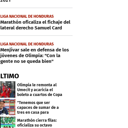
2021
LIGA NACIONAL DE HONDURAS
Marathón oficaliza el fichaje del
lateral derecho Samuel Card
LIGA NACIONAL DE HONDURAS
Menjívar sale en defensa de los
jóvenes de Olimpia: "Con la
gente no se queda bien"
ÚLTIMO
Olimpia le remonta al
Umecit y acaricia el
boleto a cuartos de Copa
Centroamericana
"Tenemos que ser
capaces de sumar de a
tres en casa para
asegurar la
Marathón cierra filas:
clasificación"
oficializa su octavo