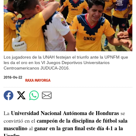
X
X
Los jugadores de la UNAH festejan el triunfo ante la UPNFM que
les da el oro en los VI Juegos Deportivos Universitarios
Centroamericanos JUDUCA-2016.
2016-04-22
RAXA MAYORGA
Universidad Nacional Autónoma de Honduras
La
se
campeón de la disciplina de fútbol sala
convirtió en el
masculino
ganar en la gran final este día 4-1 a la
al
Upnfm.