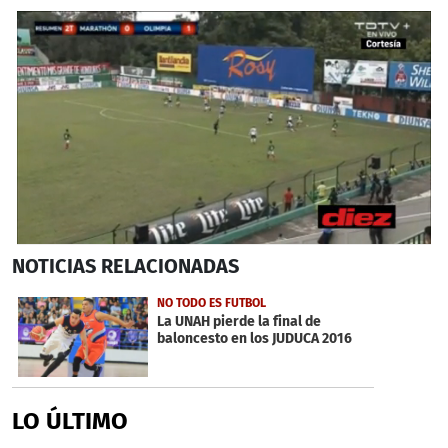
0
NOTICIAS
RELACIONADAS
seconds
of
4
NO TODO ES FUTBOL
minutes,
La UNAH pierde la final de
20
baloncesto en los JUDUCA 2016
seconds
LO ÚLTIMO