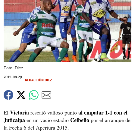
X
X
X
Foto: Diez
2015-08-29
REDACCIÓN DIEZ
Victoria
al empatar 1-1 con el
El
rescató valioso punto
Juticalpa
Ceibeño
en un vacío estadio
por el arranque de
la Fecha 6 del Apertura 2015.