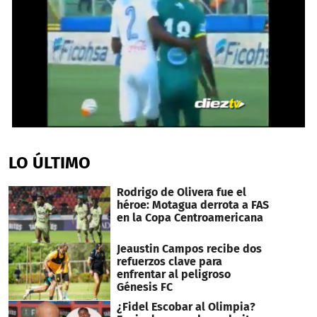
0
seconds
of
LO ÚLTIMO
1
minute,
30
Rodrigo de Olivera fue el
seconds
héroe: Motagua derrota a FAS
en la Copa Centroamericana
Jeaustin Campos recibe dos
refuerzos clave para
enfrentar al peligroso
Génesis FC
¿Fidel Escobar al Olimpia?