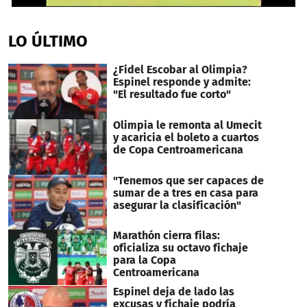
0
seconds
of
LO ÚLTIMO
27
seconds
¿Fidel Escobar al Olimpia?
Espinel responde y admite:
"El resultado fue corto"
Olimpia le remonta al Umecit
y acaricia el boleto a cuartos
de Copa Centroamericana
"Tenemos que ser capaces de
sumar de a tres en casa para
asegurar la clasificación"
Marathón cierra filas:
oficializa su octavo fichaje
para la Copa
Centroamericana
Espinel deja de lado las
excusas y fichaje podría