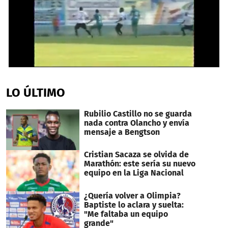
0
seconds
of
LO ÚLTIMO
27
seconds
Rubilio Castillo no se guarda
nada contra Olancho y envía
mensaje a Bengtson
Cristian Sacaza se olvida de
Marathón: este sería su nuevo
equipo en la Liga Nacional
¿Quería volver a Olimpia?
Baptiste lo aclara y suelta:
"Me faltaba un equipo
grande"