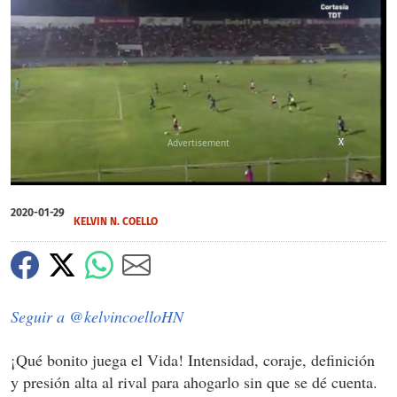
X
X
X
0
seconds
2020-01-29
of
KELVIN N. COELLO
0
seconds
Seguir a @kelvincoelloHN
¡Qué bonito juega el Vida! Intensidad, coraje, definición
y presión alta al rival para ahogarlo sin que se dé cuenta.