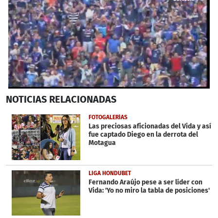
0
NOTICIAS
RELACIONADAS
seconds
of
2
FOTOGALERÍAS
minutes,
Las preciosas aficionadas del Vida y así
15
fue captado Diego en la derrota del
seconds
Motagua
LIGA HONDUBET
Fernando Araújo pese a ser líder con
Vida: 'Yo no miro la tabla de posiciones'