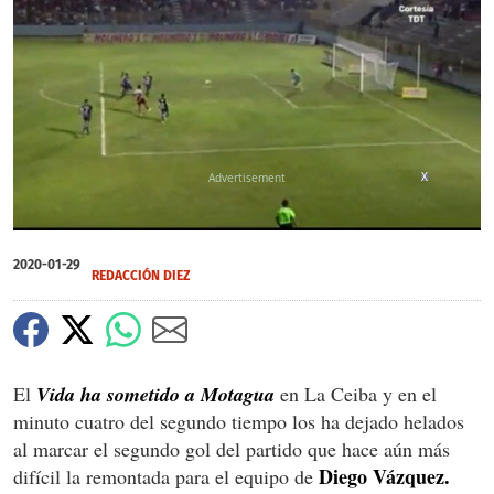
X
0
seconds
2020-01-29
of
REDACCIÓN DIEZ
33
seconds
El
Vida ha sometido a Motagua
en La Ceiba y en el
minuto cuatro del segundo tiempo los ha dejado helados
al marcar el segundo gol del partido que hace aún más
Diego Vázquez.
difícil la remontada para el equipo de