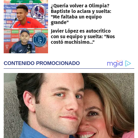
¿Quería volver a Olimpia?
Baptiste lo aclara y suelta:
"Me faltaba un equipo
grande"
Javier López es autocrítico
con su equipo y suelta: "Nos
costó muchísimo..."