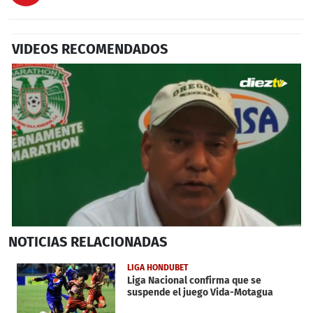
VIDEOS RECOMENDADOS
0
NOTICIAS
RELACIONADAS
seconds
of
1
LIGA HONDUBET
minute,
Liga Nacional confirma que se
9
suspende el juego Vida-Motagua
seconds