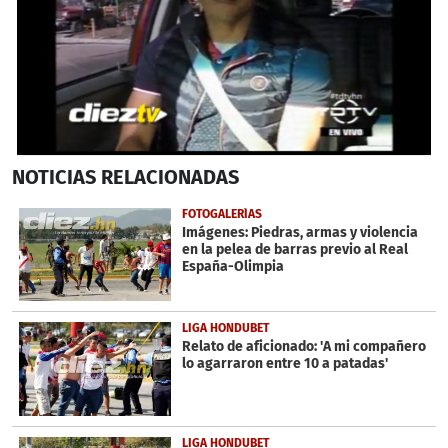
0
NOTICIAS
RELACIONADAS
seconds
of
5
FOTOGALERÍAS
minutes,
Imágenes: Piedras, armas y violencia
35
en la pelea de barras previo al Real
seconds
España-Olimpia
LIGA HONDUBET
Relato de aficionado: 'A mi compañero
lo agarraron entre 10 a patadas'
LIGA HONDUBET