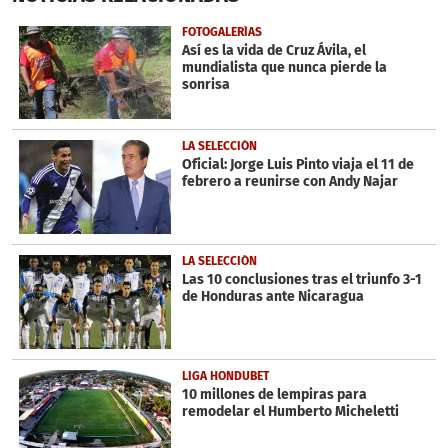
of
1
FOTOGALERÍAS
minute,
Así es la vida de Cruz Ávila, el
1
mundialista que nunca pierde la
second
sonrisa
LA SELECCIÓN
Oficial: Jorge Luis Pinto viaja el 11 de
febrero a reunirse con Andy Najar
LA SELECCIÓN
Las 10 conclusiones tras el triunfo 3-1
de Honduras ante Nicaragua
LIGA HONDUBET
10 millones de lempiras para
remodelar el Humberto Micheletti