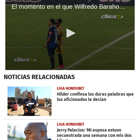
El momento en el que Wilfredo Barahona le pidió un autógrafo a Ronaldinho
0
NOTICIAS
RELACIONADAS
seconds
of
14
LIGA HONDUBET
seconds
Hilder confiesa las duras palabras que
los aficionados le decían
LIGA HONDUBET
Jerry Palacios: 'Mi esposa estuvo
secuestrada una semana con mis dos