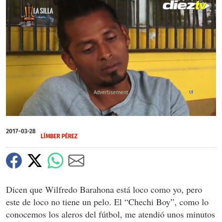
X
X
X
0
of
2017-03-28
5
LÍMBER PÉREZ
minutes,
9
seconds
Dicen que Wilfredo Barahona está loco como yo, pero
este de loco no tiene un pelo. El “Chechi Boy”, como lo
conocemos los aleros del fútbol, me atendió unos minutos