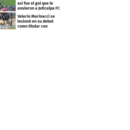
así fue el gol que le
anularon a Juticalpa FC
ante Motagua
Valerio Marinacci se
lesionó en su debut
como titular con
Motagua: esto se sabe