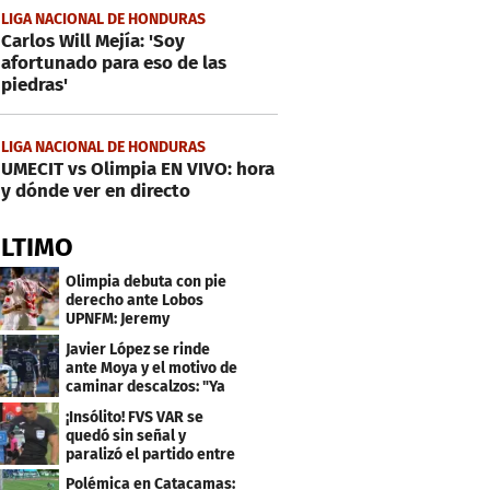
LIGA NACIONAL DE HONDURAS
Carlos Will Mejía: 'Soy
afortunado para eso de las
piedras'
LIGA NACIONAL DE HONDURAS
UMECIT vs Olimpia EN VIVO: hora
y dónde ver en directo
ÚLTIMO
Olimpia debuta con pie
derecho ante Lobos
UPNFM: Jeremy
Rodríguez fue el héroe
Javier López se rinde
ante Moya y el motivo de
caminar descalzos: "Ya
nos piden la 21"
¡Insólito! FVS VAR se
quedó sin señal y
paralizó el partido entre
Estrella Roja-Olancho
Polémica en Catacamas: