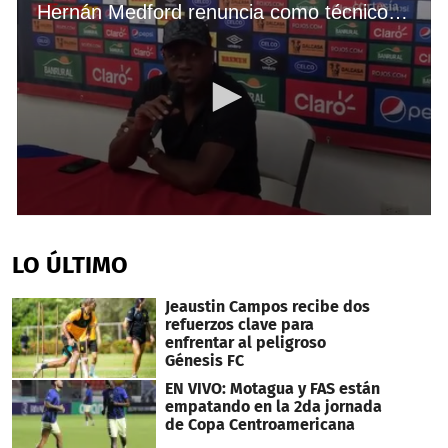
Hernán Medford renuncia como técnico del Municipal de Guatemala
0
seconds
of
LO ÚLTIMO
1
minute,
39
Jeaustin Campos recibe dos
seconds
refuerzos clave para
enfrentar al peligroso
Génesis FC
EN VIVO: Motagua y FAS están
empatando en la 2da jornada
de Copa Centroamericana