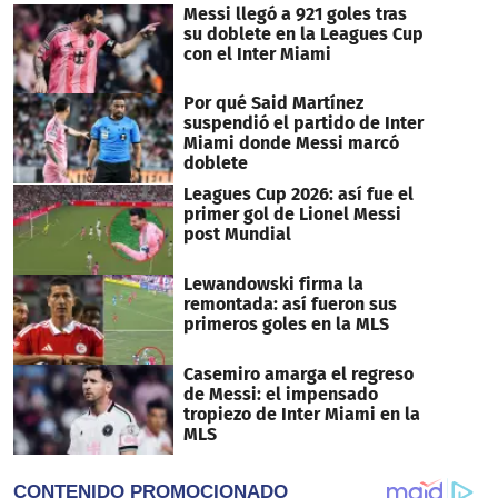
7
Messi llegó a 921 goles tras
seconds
su doblete en la Leagues Cup
con el Inter Miami
Por qué Said Martínez
suspendió el partido de Inter
Miami donde Messi marcó
doblete
Leagues Cup 2026: así fue el
primer gol de Lionel Messi
post Mundial
Lewandowski firma la
remontada: así fueron sus
primeros goles en la MLS
Casemiro amarga el regreso
de Messi: el impensado
tropiezo de Inter Miami en la
MLS