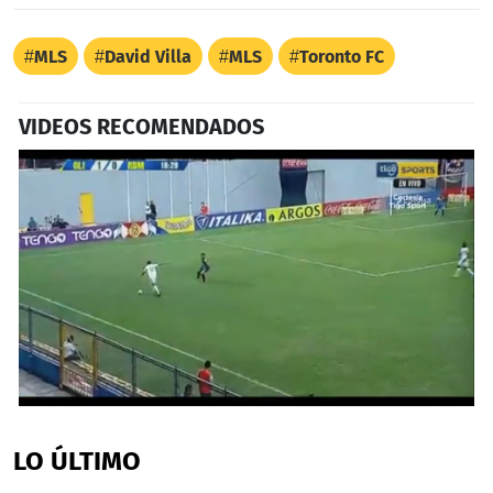
MLS
David Villa
MLS
Toronto FC
VIDEOS RECOMENDADOS
0
seconds
of
LO ÚLTIMO
1
minute,