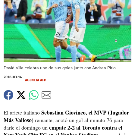
X
X
David Villa celebra uno de sus goles junto con Andrea Pirlo.
2016-03-14
AGENCIA AFP
Sebastian Giovinco, el MVP (Jugador
El ariete italiano
Más Valioso)
reinante, anotó un gol al minuto 76 para
empate 2-2 al Toronto contra el
darle el domingo un
New York City FC en el Yankee Stadium,
en uno de los