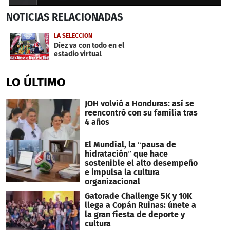
0
NOTICIAS
RELACIONADAS
seconds
of
6
LA SELECCIÓN
minutes,
Diez va con todo en el
5
estadio virtual
seconds
LO ÚLTIMO
JOH volvió a Honduras: así se
reencontró con su familia tras
4 años
El Mundial, la “pausa de
hidratación” que hace
sostenible el alto desempeño
e impulsa la cultura
organizacional
Gatorade Challenge 5K y 10K
llega a Copán Ruinas: únete a
la gran fiesta de deporte y
cultura